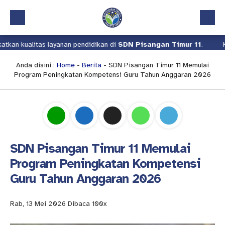
litas layanan pendidikan di
SDN Pisangan Timur 11
.
Kami teru
Beranda
Profil
Anda disini :
Home
-
Berita
- SDN Pisangan Timur 11 Memulai
Program Peningkatan Kompetensi Guru Tahun Anggaran 2026
Kalender Akademik
Layanan
Aplikasi
Download
SDN Pisangan Timur 11 Memulai
Pindah Sekolah
Program Peningkatan Kompetensi
Guru Tahun Anggaran 2026
UKS
Lapor
Rab, 13 Mei 2026
Dibaca 100x