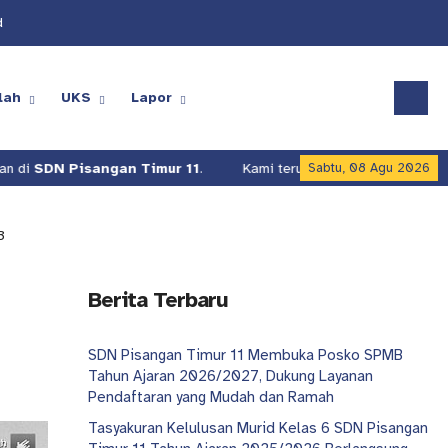
d
lah
UKS
Lapor
SDN Pisangan Timur 11
.
Kami terus berusaha meningkatkan kual
Sabtu, 08 Agu 2026
3
Berita Terbaru
SDN Pisangan Timur 11 Membuka Posko SPMB
Tahun Ajaran 2026/2027, Dukung Layanan
Pendaftaran yang Mudah dan Ramah
Tasyakuran Kelulusan Murid Kelas 6 SDN Pisangan