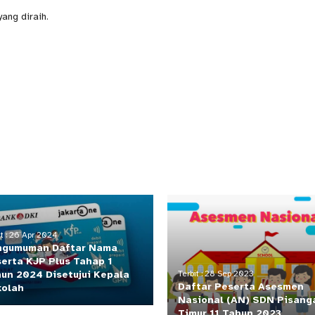
ang diraih.
it : 26 Apr 2024
ngumuman Daftar Nama
erta KJP Plus Tahap 1
un 2024 Disetujui Kepala
Terbit : 28 Sep 2023
Daftar Peserta Asesmen
kolah
Nasional (AN) SDN Pisang
Timur 11 Tahun 2023