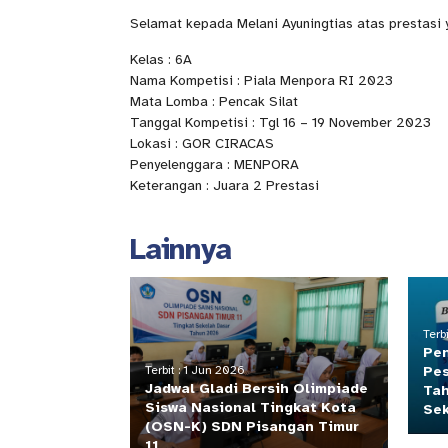
Selamat kepada Melani Ayuningtias atas prestasi y
Kelas : 6A
Nama Kompetisi : Piala Menpora RI 2023
Mata Lomba : Pencak Silat
Tanggal Kompetisi : Tgl 16 – 19 November 2023
Lokasi : GOR CIRACAS
Penyelenggara : MENPORA
Keterangan : Juara 2 Prestasi
Lainnya
Terb
Pe
Pes
Terbit : 1 Jun 2026
Jadwal Gladi Bersih Olimpiade
Tah
Siswa Nasional Tingkat Kota
Se
(OSN-K) SDN Pisangan Timur
11