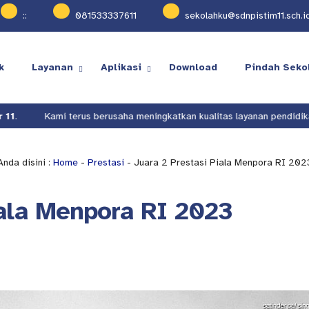
:
:
081533337611
sekolahku@sdnpistim11.sch.i
k
Layanan
Aplikasi
Download
Pindah Seko
Kami terus berusaha meningkatkan kualitas layanan pendidikan di
Anda disini :
Home
-
Prestasi
- Juara 2 Prestasi Piala Menpora RI 202
iala Menpora RI 2023