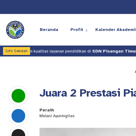
Beranda
Profil
Kalender Akademi
ingkatkan kualitas layanan pendidikan di
SDN Pisangan Timur 11
.
Info Sekolah
Juara 2 Prestasi P
Peraih
Melani Ayuningtias