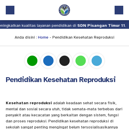
ngkatkan kualitas layanan pendidikan di
SDN Pisangan Timur 11
.
Beranda
Profil
Anda disini :
Home
-
Pendidikan Kesehatan Reproduksi
Kalender Akademik
Layanan
Aplikasi
Pendidikan Kesehatan Reproduksi
Download
Pindah Sekolah
UKS
Kesehatan reproduksi
adalah keadaan sehat secara fisik,
mental dan sosial secara utuh, tidak semata-mata terbebas dari
Lapor
penyakit atau kecacatan yang berkaitan dengan sistem, fungsi
dan proses reproduksi. Pendidikan kesehatan reproduksi di
sekolah sangat penting mengingat belum tersosialisasikannya