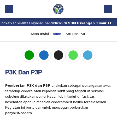
katkan kualitas layanan pendidikan di
SDN Pisangan Timur 11
.
Beranda
Profil
Anda disini :
Home
-
P3K Dan P3P
Kalender Akademik
Layanan
Aplikasi
P3K Dan P3P
Download
Pindah Sekolah
Pemberian P3K dan P3P
dilakukan sebagai penanganan awal
terhadap cedera atau kejadian sakit yang terjadi di sekolah
UKS
sebelum dilakukan pemeriksaan lebih lanjut di fasilitas
kesehatan apabila masalah cedera/sakit belum terselesaikan.
Lapor
Kegiatan ini bertujuan untuk mencegah perburukan
penyakit/cedera.