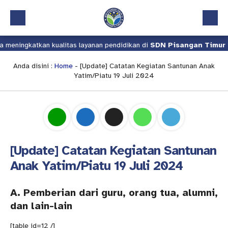
 meningkatkan kualitas layanan pendidikan di
SDN Pisangan Timur 1
Beranda
Profil
Anda disini :
Home
-
[Update] Catatan Kegiatan Santunan Anak
Yatim/Piatu 19 Juli 2024
Kalender Akademik
Layanan
Aplikasi
Download
[Update] Catatan Kegiatan Santunan
Pindah Sekolah
Anak Yatim/Piatu 19 Juli 2024
UKS
A. Pemberian dari guru, orang tua, alumni,
Lapor
dan lain-lain
[table id=12 /]