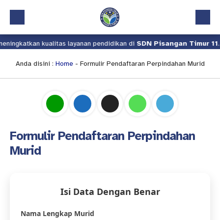
ningkatkan kualitas layanan pendidikan di
SDN Pisangan Timur 11
.
Beranda
Profil
Anda disini :
Home
-
Formulir Pendaftaran Perpindahan Murid
Kalender Akademik
Layanan
Aplikasi
Formulir Pendaftaran Perpindahan
Download
Murid
Pindah Sekolah
UKS
Isi Data Dengan Benar
Lapor
Nama Lengkap Murid