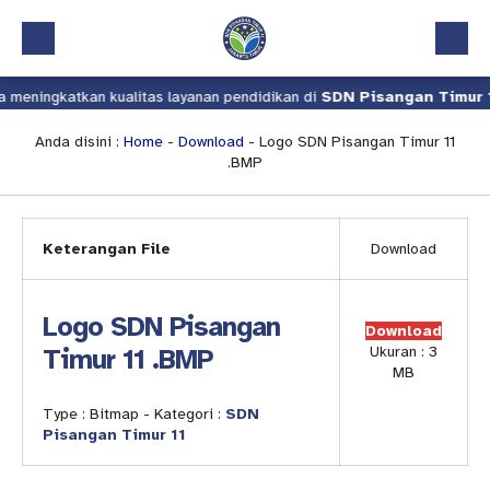
 meningkatkan kualitas layanan pendidikan di
SDN Pisangan Timur 1
Beranda
Profil
Anda disini :
Home
-
Download
- Logo SDN Pisangan Timur 11
.BMP
Kalender Akademik
Layanan
Keterangan File
Download
Aplikasi
Download
Logo SDN Pisangan
Download
Pindah Sekolah
Timur 11 .BMP
Ukuran : 3
MB
UKS
Type :
Bitmap
- Kategori :
SDN
Lapor
Pisangan Timur 11