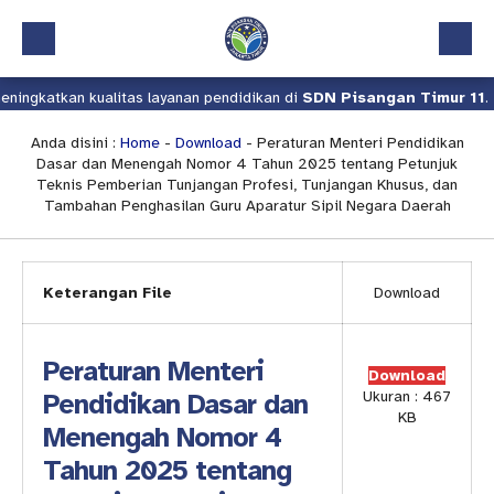
ingkatkan kualitas layanan pendidikan di
SDN Pisangan Timur 11
.
Beranda
Profil
Anda disini :
Home
-
Download
- Peraturan Menteri Pendidikan
Dasar dan Menengah Nomor 4 Tahun 2025 tentang Petunjuk
Kalender Akademik
Teknis Pemberian Tunjangan Profesi, Tunjangan Khusus, dan
Tambahan Penghasilan Guru Aparatur Sipil Negara Daerah
Layanan
Aplikasi
Keterangan File
Download
Download
Pindah Sekolah
Peraturan Menteri
Download
UKS
Pendidikan Dasar dan
Ukuran : 467
KB
Menengah Nomor 4
Lapor
Tahun 2025 tentang