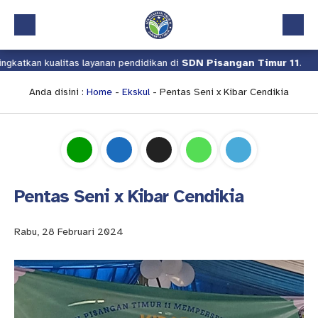
an kualitas layanan pendidikan di
SDN Pisangan Timur 11
.
Kam
Beranda
Profil
Anda disini :
Home
-
Ekskul
- Pentas Seni x Kibar Cendikia
Kalender Akademik
Layanan
Aplikasi
Pentas Seni x Kibar Cendikia
Download
Pindah Sekolah
Rabu, 28 Februari 2024
UKS
Lapor