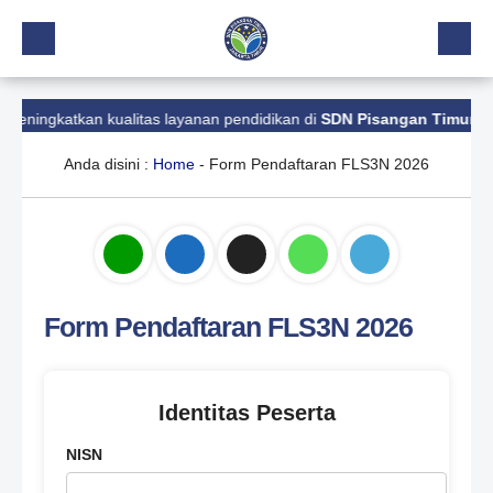
Beranda
ningkatkan kualitas layanan pendidikan di
SDN Pisangan Timur 11
.
Profil
Anda disini :
Home
-
Form Pendaftaran FLS3N 2026
Kalender Akademik
Layanan
Aplikasi
Download
Form Pendaftaran FLS3N 2026
Pindah Sekolah
UKS
Identitas Peserta
Lapor
NISN