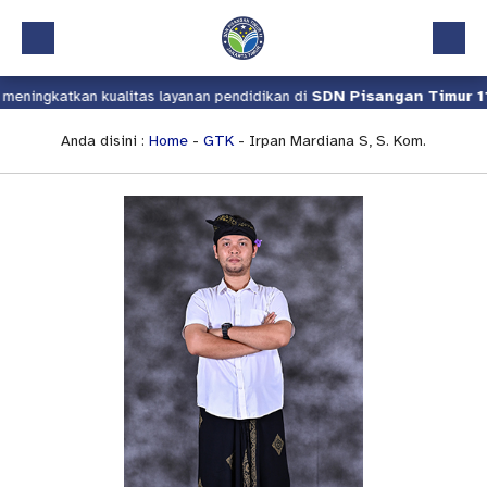
eningkatkan kualitas layanan pendidikan di
SDN Pisangan Timur 11
.
Beranda
Profil
Anda disini :
Home
-
GTK
- Irpan Mardiana S, S. Kom.
Kalender Akademik
Layanan
Aplikasi
Download
Pindah Sekolah
UKS
Lapor