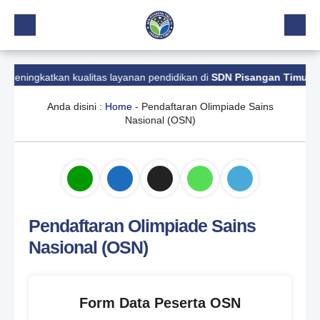
Beranda
eningkatkan kualitas layanan pendidikan di
SDN Pisangan Timur 11
.
Profil
Anda disini :
Home
-
Pendaftaran Olimpiade Sains
Kalender Akademik
Nasional (OSN)
Layanan
Aplikasi
Download
Pendaftaran Olimpiade Sains
Pindah Sekolah
Nasional (OSN)
UKS
Lapor
Form Data Peserta OSN