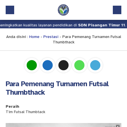
gkatkan kualitas layanan pendidikan di
SDN Pisangan Timur 11
.
Beranda
Profil
Anda disini :
Home
-
Prestasi
- Para Pemenang Turnamen Futsal
Thumbthack
Kalender Akademik
Layanan
Aplikasi
Download
Para Pemenang Turnamen Futsal
Pindah Sekolah
Thumbthack
UKS
Peraih
Lapor
Tim Futsal Thumbtack