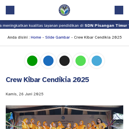
 meningkatkan kualitas layanan pendidikan di
SDN Pisangan Timur 1
Beranda
Profil
Anda disini :
Home
-
Slide Gambar
- Crew Kibar Cendikia 2025
Kalender Akademik
Layanan
Aplikasi
Crew Kibar Cendikia 2025
Download
Pindah Sekolah
Kamis, 26 Juni 2025
UKS
Lapor