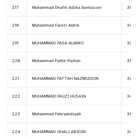
217
Muhammad Dhafin Adzka Berlusconi
3150
218
Muhammad Farezi Aldrin
343
219
MUHAMMAD FASA ALVARO
3216
220
Muhammad Fathir Raihan
3141
221
MUHAMMAD FATTAH NAZMUDDIN
3217
222
MUHAMMAD FAUZI HUSAIN
348
223
Muhammad Febryandsyah
3153
224
MUHAMMAD GHALI ABIDIN
3418