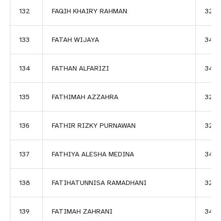
132
FAQIH KHAIRY RAHMAN
326
133
FATAH WIJAYA
3481
134
FATHAN ALFARIZI
345
135
FATHIMAH AZZAHRA
320
136
FATHIR RIZKY PURNAWAN
3261
137
FATHIYA ALESHA MEDINA
345
138
FATIHATUNNISA RAMADHANI
320
139
FATIMAH ZAHRANI
348