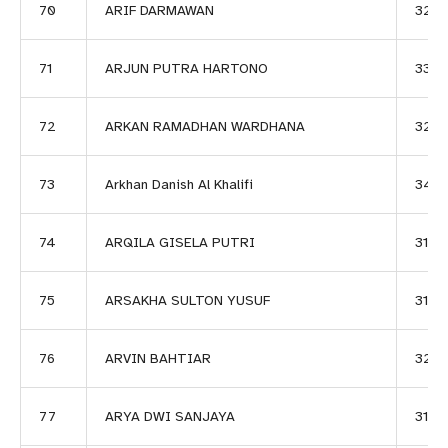
70
ARIF DARMAWAN
324
71
ARJUN PUTRA HARTONO
3351
72
ARKAN RAMADHAN WARDHANA
324
73
Arkhan Danish Al Khalifi
3431
74
ARQILA GISELA PUTRI
3183
75
ARSAKHA SULTON YUSUF
3184
76
ARVIN BAHTIAR
324
77
ARYA DWI SANJAYA
3185