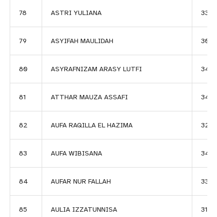
78
ASTRI YULIANA
3313
79
ASYIFAH MAULIDAH
3055
80
ASYRAFNIZAM ARASY LUTFI
347
81
ATTHAR MAUZA ASSAFI
344
82
AUFA RAQILLA EL HAZIMA
324
83
AUFA WIBISANA
340
84
AUFAR NUR FALLAH
332
85
AULIA IZZATUNNISA
3197