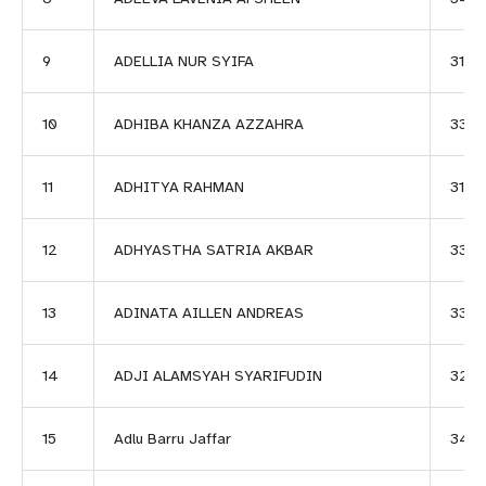
9
ADELLIA NUR SYIFA
3171
10
ADHIBA KHANZA AZZAHRA
334
11
ADHITYA RAHMAN
3113
12
ADHYASTHA SATRIA AKBAR
3312
13
ADINATA AILLEN ANDREAS
3319
14
ADJI ALAMSYAH SYARIFUDIN
3233
15
Adlu Barru Jaffar
347