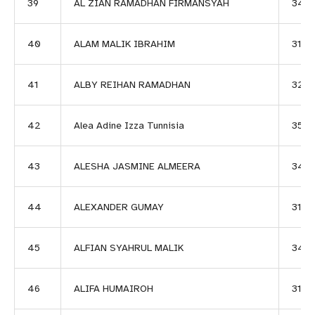
39
AL ZIAN RAMADHAN FIRMANSYAH
344
40
ALAM MALIK IBRAHIM
3187
41
ALBY REIHAN RAMADHAN
324
42
Alea Adine Izza Tunnisia
350
43
ALESHA JASMINE ALMEERA
347
44
ALEXANDER GUMAY
3116
45
ALFIAN SYAHRUL MALIK
347
46
ALIFA HUMAIROH
3117