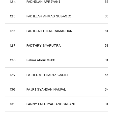
124
FADHILAH APRIYANI
3385
125
FADILLAH AHMAD SUBAGIO
3355
126
FADILLAH HILAL RAMADHAN
3195
127
FADTHRY SYAPUTRA
3133
128
Fahmi Abdul Mukti
3134
129
FAIREL ATTHARIZ CALIEF
3386
130
FAJRI SYAHDAN NAUFAL
3441
131
FANNY FATHIYAH ANGGREANI
3135