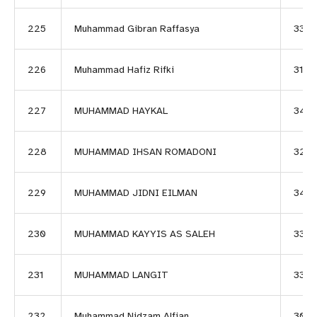
225
Muhammad Gibran Raffasya
3392
226
Muhammad Hafiz Rifki
3154
227
MUHAMMAD HAYKAL
3419
228
MUHAMMAD IHSAN ROMADONI
3273
229
MUHAMMAD JIDNI EILMAN
346
230
MUHAMMAD KAYYIS AS SALEH
3393
231
MUHAMMAD LANGIT
3366
232
Muhammad Nidzam Alfian
3097