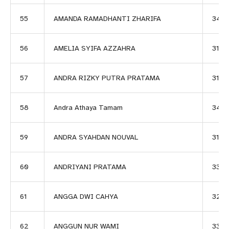
55
AMANDA RAMADHANTI ZHARIFA
347
56
AMELIA SYIFA AZZAHRA
3111
57
ANDRA RIZKY PUTRA PRATAMA
3189
58
Andra Athaya Tamam
340
59
ANDRA SYAHDAN NOUVAL
3180
60
ANDRIYANI PRATAMA
332
61
ANGGA DWI CAHYA
324
62
ANGGUN NUR WAMI
3350