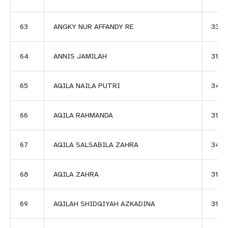
63
ANGKY NUR AFFANDY RE
3381
64
ANNIS JAMILAH
3122
65
AQILA NAILA PUTRI
340
66
AQILA RAHMANDA
3181
67
AQILA SALSABILA ZAHRA
344
68
AQILA ZAHRA
3123
69
AQILAH SHIDQIYAH AZKADINA
3192