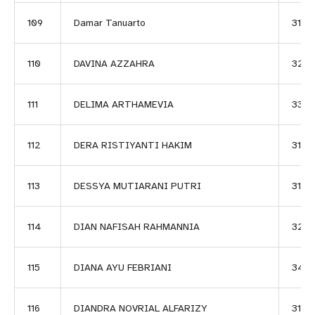
109
Damar Tanuarto
3128
110
DAVINA AZZAHRA
320
111
DELIMA ARTHAMEVIA
3326
112
DERA RISTIYANTI HAKIM
3129
113
DESSYA MUTIARANI PUTRI
3130
114
DIAN NAFISAH RAHMANNIA
3257
115
DIANA AYU FEBRIANI
3411
116
DIANDRA NOVRIAL ALFARIZY
3121