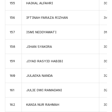
155
HAIKAL ALFAHRI
3387
156
IFTINAH FARAZA RIZHAN
348
157
ISMI NEDDYAWATI
3138
158
JIHAN SYAKIRA
3331
159
JIYAD RASYID HABIBI
3332
160
JULAEKA NANDA
326
161
JULIE DWI RAMADANI
320
162
KANIA NUR RAHMAH
3309