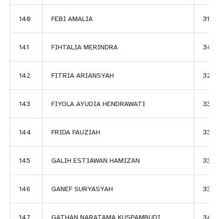
140
FEBI AMALIA
3136
141
FIHTALIA MERINDRA
345
142
FITRIA ARIANSYAH
320
143
FIYOLA AYUDIA HENDRAWATI
332
144
FRIDA FAUZIAH
3357
145
GALIH ESTIAWAN HAMIZAN
3329
146
GANEF SURYASYAH
3358
147
GATHAN NARATAMA KUSPAMBUDI
348