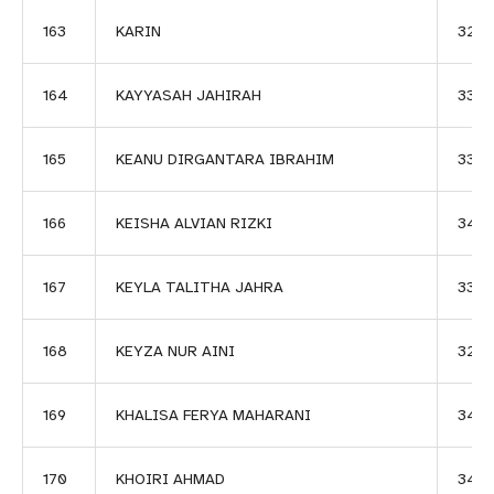
163
KARIN
320
164
KAYYASAH JAHIRAH
3333
165
KEANU DIRGANTARA IBRAHIM
3361
166
KEISHA ALVIAN RIZKI
343
167
KEYLA TALITHA JAHRA
3362
168
KEYZA NUR AINI
3265
169
KHALISA FERYA MAHARANI
345
170
KHOIRI AHMAD
3414