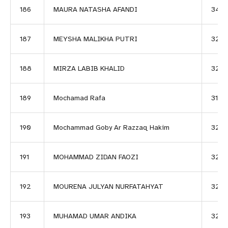
186
MAURA NATASHA AFANDI
345
187
MEYSHA MALIKHA PUTRI
3267
188
MIRZA LABIB KHALID
326
189
Mochamad Rafa
3147
190
Mochammad Goby Ar Razzaq Hakim
3237
191
MOHAMMAD ZIDAN FAOZI
320
192
MOURENA JULYAN NURFATAHYAT
3210
193
MUHAMAD UMAR ANDIKA
3213