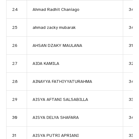
24
Ahmad Radhit Chaniago
343
25
ahmad zacky mubarak
340
26
AHSAN DZAKY MAULANA
3175
27
AIDA KAMILA
3239
28
AINAYYA FATHIYYATURAHMA
347
29
AISYA AFTANI SALSABILLA
332
30
AISYA DELYA SHAFARA
344
31
AISYA PUTRI APRIANI
3315