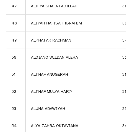
47
ALIFYA SHAFA FADILLAH
3118
48
ALIYAH HAFISAH IBRAHIM
324
49
ALPHATAR RACHMAN
344
50
ALQIANO WILDAN ALERA
324
51
ALTHAF ANUGERAH
3119
52
ALTHAF MULYA HAFIY
3120
53
ALUNA ADAWIYAH
338
54
ALYA ZAHRA OKTAVIANA
344