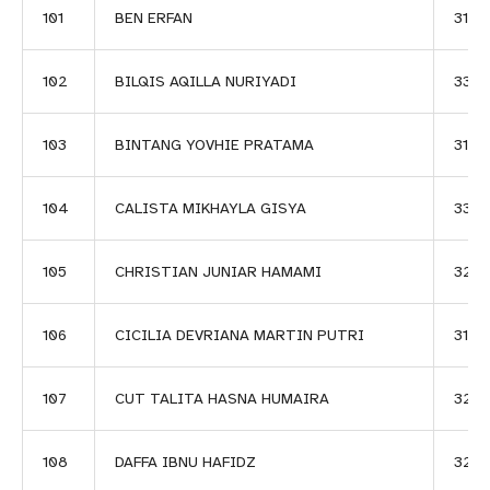
101
BEN ERFAN
3190
102
BILQIS AQILLA NURIYADI
3353
103
BINTANG YOVHIE PRATAMA
3191
104
CALISTA MIKHAYLA GISYA
338
105
CHRISTIAN JUNIAR HAMAMI
325
106
CICILIA DEVRIANA MARTIN PUTRI
3127
107
CUT TALITA HASNA HUMAIRA
3255
108
DAFFA IBNU HAFIDZ
3256