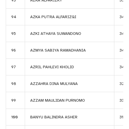
93
AZKA ALFARIZKY
3383
94
AZKA PUTRA ALFARIZQI
347
95
AZKI ATHAYA SUWANDONO
345
96
AZMYA SABIYA RAMADHANIA
347
97
AZRIL PAHLEVI KHOLID
343
98
AZZAHRA DINA MULYANA
325
99
AZZAM MAULIDAN PURNOMO
3303
100
BANYU BALINDRA ASHER
3126