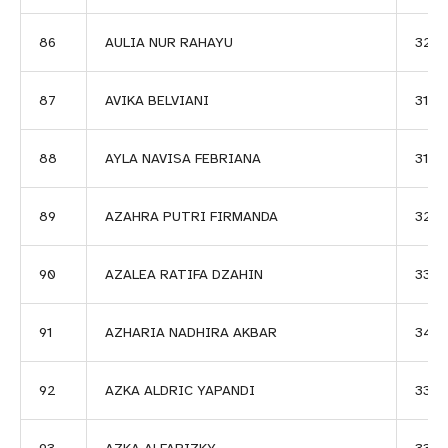
86
AULIA NUR RAHAYU
325
87
AVIKA BELVIANI
3124
88
AYLA NAVISA FEBRIANA
3125
89
AZAHRA PUTRI FIRMANDA
3251
90
AZALEA RATIFA DZAHIN
338
91
AZHARIA NADHIRA AKBAR
340
92
AZKA ALDRIC YAPANDI
3352