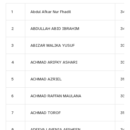
1
Abdul Afkar Nur Fhadil
343
2
ABDULLAH ABID IBRAHIM
344
3
ABIZAR MALIKA YUSUF
3318
4
ACHMAD ARIFKY ASHARI
3377
5
ACHMAD AZRIEL
3112
6
ACHMAD RAFFAN MAULANA
334
7
ACHMAD TOROF
3170
8
ADEEVA LAVENIA AFSHEEN
3471