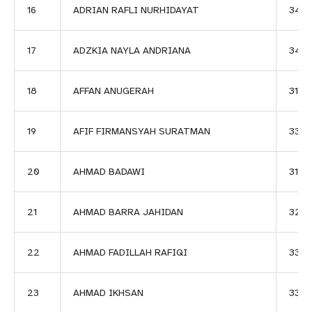
16
ADRIAN RAFLI NURHIDAYAT
340
17
ADZKIA NAYLA ANDRIANA
344
18
AFFAN ANUGERAH
3182
19
AFIF FIRMANSYAH SURATMAN
334
20
AHMAD BADAWI
3174
21
AHMAD BARRA JAHIDAN
323
22
AHMAD FADILLAH RAFIQI
3378
23
AHMAD IKHSAN
330