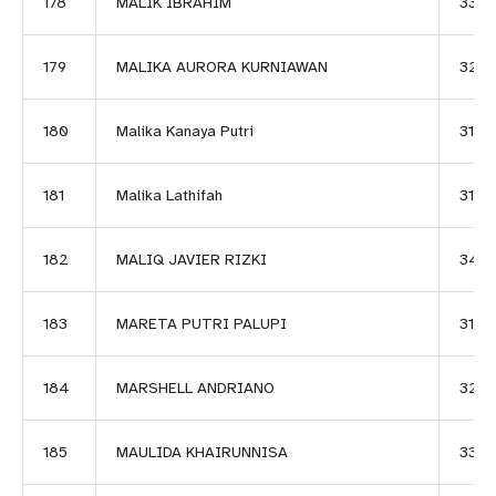
178
MALIK IBRAHIM
333
179
MALIKA AURORA KURNIAWAN
320
180
Malika Kanaya Putri
3143
181
Malika Lathifah
3144
182
MALIQ JAVIER RIZKI
348
183
MARETA PUTRI PALUPI
3145
184
MARSHELL ANDRIANO
3266
185
MAULIDA KHAIRUNNISA
3335