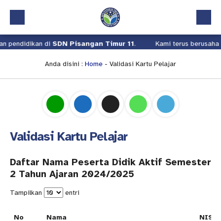
an di
SDN Pisangan Timur 11
.
Kami terus berusaha meningkatka
Beranda
Profil
Anda disini :
Home
-
Validasi Kartu Pelajar
Kalender Akademik
Layanan
Aplikasi
Validasi Kartu Pelajar
Download
Pindah Sekolah
Daftar Nama Peserta Didik Aktif Semester
2 Tahun Ajaran 2024/2025
UKS
Tampilkan
entri
Lapor
No
Nama
NIS