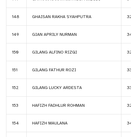
148
GHAISAN RAKHA SYAHPUTRA
326
149
GIAN APRILY NURMAN
3412
150
GILANG ALFINO RIZQI
3263
151
GILANG FATHUR ROZI
3330
152
GILANG LUCKY ARDESTA
3359
153
HAFIZH FADHLUR ROHMAN
3201
154
HAFIZH MAULANA
345