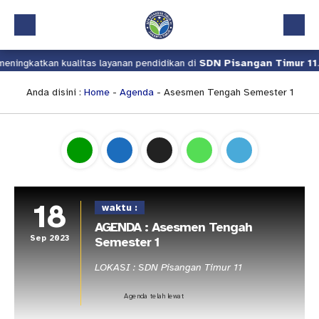
ningkatkan kualitas layanan pendidikan di
SDN Pisangan Timur 11
.
Beranda
Profil
Anda disini :
Home
-
Agenda
- Asesmen Tengah Semester 1
Kalender Akademik
Layanan
Aplikasi
Download
18
waktu :
Pindah Sekolah
AGENDA : Asesmen Tengah
Sep 2023
Semester 1
UKS
LOKASI : SDN Pisangan Timur 11
Lapor
Agenda telah lewat