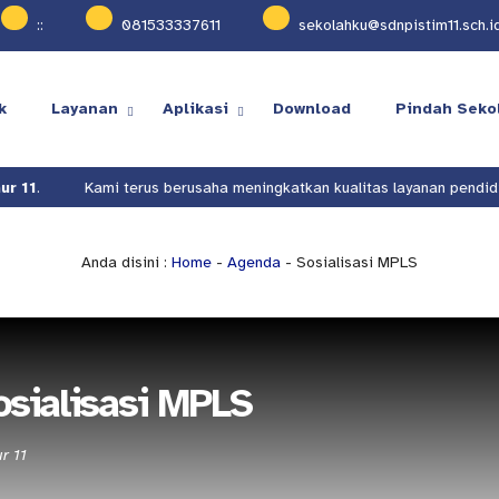
:
:
081533337611
sekolahku@sdnpistim11.sch.i
k
Layanan
Aplikasi
Download
Pindah Seko
 11
.
Kami terus berusaha meningkatkan kualitas layanan pendidik
Anda disini :
Home
-
Agenda
- Sosialisasi MPLS
sialisasi MPLS
r 11