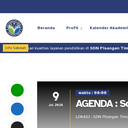
Beranda
Profil
Kalender Akademi
ha meningkatkan kualitas layanan pendidikan di
SDN Pisangan Timur
Info Sekolah
9
waktu : 08:00
AGENDA : So
Jul 2026
LOKASI : SDN Pisangan Timu