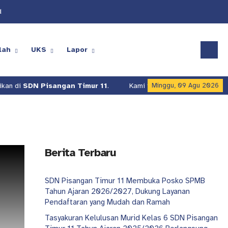
d
lah
UKS
Lapor
an di
SDN Pisangan Timur 11
.
Kami terus berusaha meningkatkan
Minggu, 09 Agu 2026
Berita Terbaru
SDN Pisangan Timur 11 Membuka Posko SPMB
Tahun Ajaran 2026/2027, Dukung Layanan
Pendaftaran yang Mudah dan Ramah
Tasyakuran Kelulusan Murid Kelas 6 SDN Pisangan