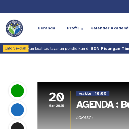
Beranda
Profil
Kalender Akademi
a meningkatkan kualitas layanan pendidikan di
SDN Pisangan Timur 
Info Sekolah
20
waktu : 18:00
AGENDA : B
Mar 2025
LOKASI :