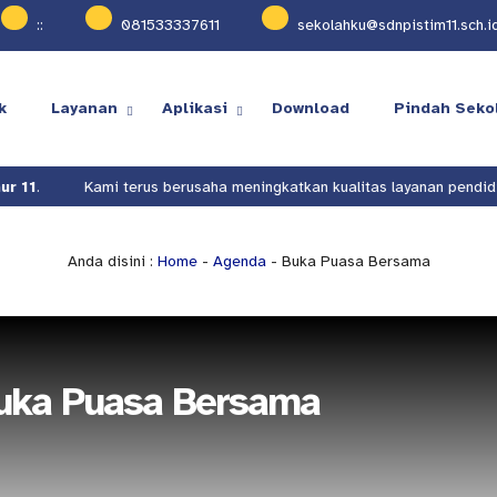
:
:
081533337611
sekolahku@sdnpistim11.sch.i
k
Layanan
Aplikasi
Download
Pindah Seko
11
.
Kami terus berusaha meningkatkan kualitas layanan pendidik
Anda disini :
Home
-
Agenda
- Buka Puasa Bersama
uka Puasa Bersama