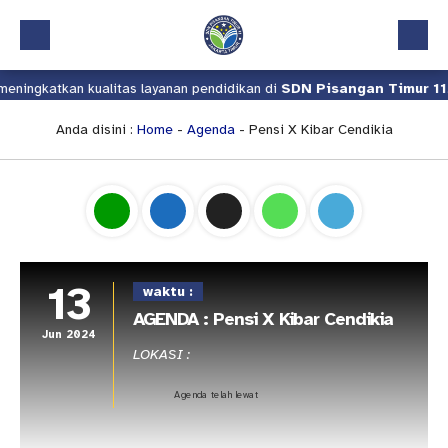
ningkatkan kualitas layanan pendidikan di
SDN Pisangan Timur 11
.
Beranda
Profil
Anda disini :
Home
-
Agenda
- Pensi X Kibar Cendikia
Kalender Akademik
Layanan
Aplikasi
Download
13
waktu :
Pindah Sekolah
AGENDA : Pensi X Kibar Cendikia
Jun 2024
UKS
LOKASI :
Lapor
Agenda telah lewat