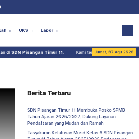
d
lah
UKS
Lapor
 di
SDN Pisangan Timur 11
.
Kami terus berusaha meningkatkan 
Jumat, 07 Agu 2026
Berita Terbaru
SDN Pisangan Timur 11 Membuka Posko SPMB
Tahun Ajaran 2026/2027, Dukung Layanan
Pendaftaran yang Mudah dan Ramah
Tasyakuran Kelulusan Murid Kelas 6 SDN Pisangan