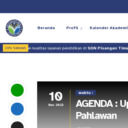
Beranda
Profil
Kalender Akademi
 meningkatkan kualitas layanan pendidikan di
SDN Pisangan Timur 1
Info Sekolah
10
waktu :
AGENDA : Up
Nov 2023
Pahlawan