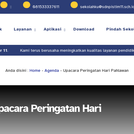
:
:
081533337611
sekolahku@sdnpistim11.sch.i
k
Layanan
Aplikasi
Download
Pindah Seko
1
.
Kami terus berusaha meningkatkan kualitas layanan pendidikan
Anda disini :
Home
-
Agenda
- Upacara Peringatan Hari Pahlawan
acara Peringatan Hari