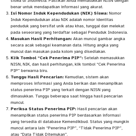
siswa di Indonesia. Pastikan Anda memasukkan NISN dengan
benar untuk mendapatkan informasi yang akurat.
Isi Nomor Induk Kependudukan (NIK) Siswa:
Nomor
Induk Kependudukan atau NIK adalah nomor identitas
penduduk yang bersifat unik atau khas, tunggal dan melekat
pada seseorang yang terdaftar sebagai Penduduk Indonesia.
Masukan Hasil Perhitungan:
Akan muncul gambar angka
secara acak sebagai keamanan data. Hitung angka yang
muncul dan masukan pada kolom yang disediakan.
Klik Tombol “Cek Penerima PIP”:
Setelah memasukkan
NISN, NIK, dan hasil perhitungan, klik tombol “Cek Penerima
PIP” berwarna biru.
Tunggu Hasil Pencarian:
Kemudian, sistem akan
memproses informasi yang Anda berikan dan menampilkan
status penerima PIP yang terkait dengan NISN yang
dimasukkan. Tunggu beberapa saat hingga hasil pencarian
muncul.
Periksa Status Penerima PIP:
Hasil pencarian akan
menampilkan status penerima PIP berdasarkan informasi
yang tersedia di database Kemendikbud. Status yang mungkin
muncul antara lain “Penerima PIP”, “Tidak Penerima PIP”,
atau “Data Tidak Ditemukan”.