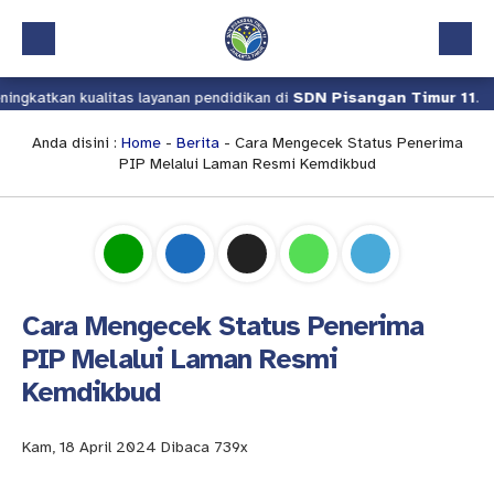
katkan kualitas layanan pendidikan di
SDN Pisangan Timur 11
.
Beranda
Profil
Anda disini :
Home
-
Berita
- Cara Mengecek Status Penerima
PIP Melalui Laman Resmi Kemdikbud
Kalender Akademik
Layanan
Aplikasi
Download
Cara Mengecek Status Penerima
Pindah Sekolah
PIP Melalui Laman Resmi
Kemdikbud
UKS
Lapor
Kam, 18 April 2024
Dibaca 739x