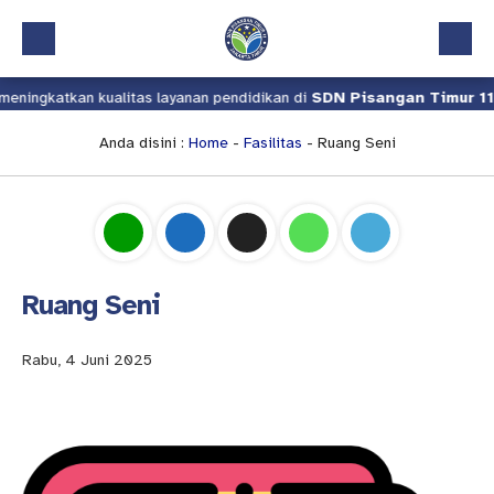
ningkatkan kualitas layanan pendidikan di
SDN Pisangan Timur 11
.
Beranda
Profil
Anda disini :
Home
-
Fasilitas
- Ruang Seni
Kalender Akademik
Layanan
Aplikasi
Ruang Seni
Download
Pindah Sekolah
Rabu, 4 Juni 2025
UKS
Lapor