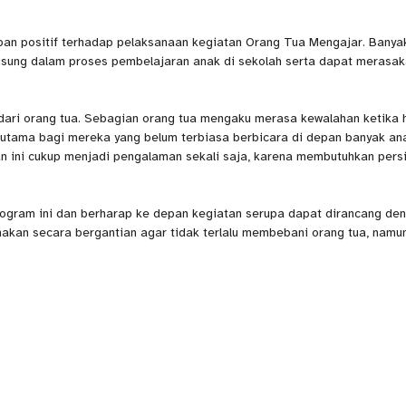
an positif terhadap pelaksanaan kegiatan Orang Tua Mengajar. Banya
gsung dalam proses pembelajaran anak di sekolah serta dapat merasa
dari orang tua. Sebagian orang tua mengaku merasa kewalahan ketika 
rutama bagi mereka yang belum terbiasa berbicara di depan banyak an
 ini cukup menjadi pengalaman sekali saja, karena membutuhkan pers
rogram ini dan berharap ke depan kegiatan serupa dapat dirancang de
nakan secara bergantian agar tidak terlalu membebani orang tua, namu