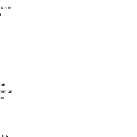
r
tan ini
g
ah.
enilai
tua
g tua