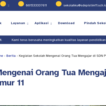
:
:
081533337611
sekolahku@sdnpistim11.sch.i
k
Layanan
Aplikasi
Download
Pindah Seko
 terus berusaha meningkatkan kualitas layanan pendidikan di
SDN Pis
me
-
Berita
- Kegiatan Sekolah Mengenai Orang Tua Mengajar di SDN P
Mengenai Orang Tua Mengaj
mur 11