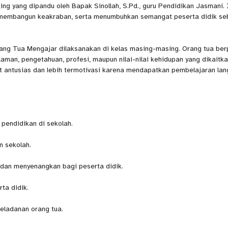
king yang dipandu oleh Bapak Sinollah, S.Pd., guru Pendidikan Jasmani. 
a, membangun keakraban, serta menumbuhkan semangat peserta didik s
rang Tua Mengajar dilaksanakan di kelas masing-masing. Orang tua ber
man, pengetahuan, profesi, maupun nilai-nilai kehidupan yang dikaitk
at antusias dan lebih termotivasi karena mendapatkan pembelajaran la
pendidikan di sekolah.
n sekolah.
dan menyenangkan bagi peserta didik.
ta didik.
teladanan orang tua.