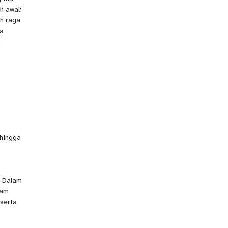
i awali
ah raga
ua
n
 hingga
. Dalam
lam
serta