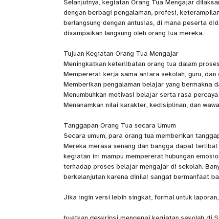
Selanjutnya, kegiatan Orang Tua Mengajar dilaks
dengan berbagi pengalaman, profesi, keterampilan,
berlangsung dengan antusias, di mana peserta didi
disampaikan langsung oleh orang tua mereka.
Tujuan Kegiatan Orang Tua Mengajar
Meningkatkan keterlibatan orang tua dalam proses
Mempererat kerja sama antara sekolah, guru, dan o
Memberikan pengalaman belajar yang bermakna dan
Menumbuhkan motivasi belajar serta rasa percaya d
Menanamkan nilai karakter, kedisiplinan, dan wawa
Tanggapan Orang Tua secara Umum
Secara umum, para orang tua memberikan tanggapa
Mereka merasa senang dan bangga dapat terlibat 
kegiatan ini mampu mempererat hubungan emosion
terhadap proses belajar mengajar di sekolah. Ban
berkelanjutan karena dinilai sangat bermanfaat b
Jika ingin versi lebih singkat, formal untuk lapor
buatkan deskripsi mengenai kegiatan sekolah di S