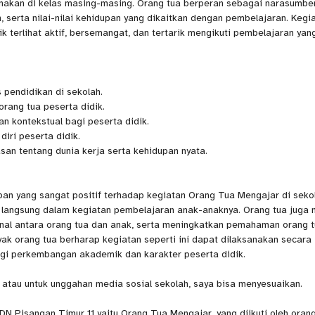
anakan di kelas masing-masing. Orang tua berperan sebagai narasumbe
 serta nilai-nilai kehidupan yang dikaitkan dengan pembelajaran. Kegia
k terlihat aktif, bersemangat, dan tertarik mengikuti pembelajaran yan
 pendidikan di sekolah.
rang tua peserta didik.
 kontekstual bagi peserta didik.
iri peserta didik.
san tentang dunia kerja serta kehidupan nyata.
n yang sangat positif terhadap kegiatan Orang Tua Mengajar di sekol
langsung dalam kegiatan pembelajaran anak-anaknya. Orang tua juga m
al antara orang tua dan anak, serta meningkatkan pemahaman orang 
yak orang tua berharap kegiatan seperti ini dapat dilaksanakan secara
agi perkembangan akademik dan karakter peserta didik.
an, atau untuk unggahan media sosial sekolah, saya bisa menyesuaikan.
DN Pisangan Timur 11 yaitu Orang Tua Mengajar, yang diikuti oleh oran