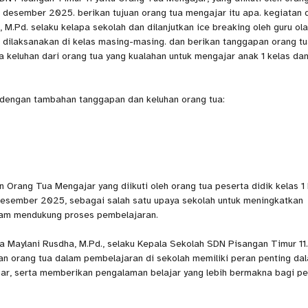
7 desember 2025. berikan tujuan orang tua mengajar itu apa. kegiatan d
M.Pd. selaku kelapa sekolah dan dilanjutkan ice breaking oleh guru ol
n dilaksanakan di kelas masing-masing. dan berikan tanggapan orang t
keluhan dari orang tua yang kualahan untuk mengajar anak 1 kelas da
n dengan tambahan tanggapan dan keluhan orang tua:
Orang Tua Mengajar yang diikuti oleh orang tua peserta didik kelas 1
 Desember 2025, sebagai salah satu upaya sekolah untuk meningkatkan
alam mendukung proses pembelajaran.
a Maylani Rusdha, M.Pd., selaku Kepala Sekolah SDN Pisangan Timur 11
an orang tua dalam pembelajaran di sekolah memiliki peran penting da
ar, serta memberikan pengalaman belajar yang lebih bermakna bagi pe