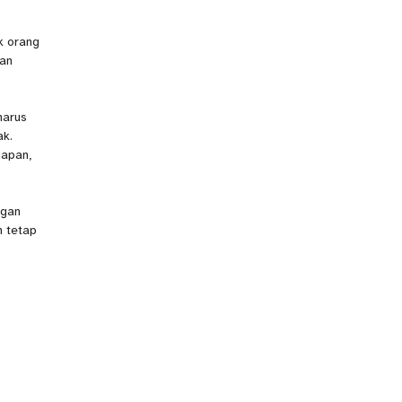
k orang
kan
harus
ak.
iapan,
ngan
n tetap