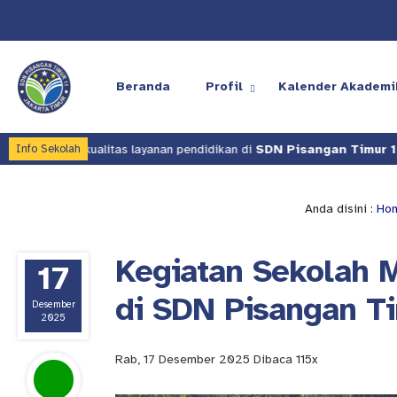
Beranda
Profil
Kalender Akademi
n kualitas layanan pendidikan di
SDN Pisangan Timur 11
.
Kami
Info Sekolah
Anda disini :
Ho
Kegiatan Sekolah 
17
di SDN Pisangan Ti
Desember
2025
Rab, 17 Desember 2025
Dibaca 115x