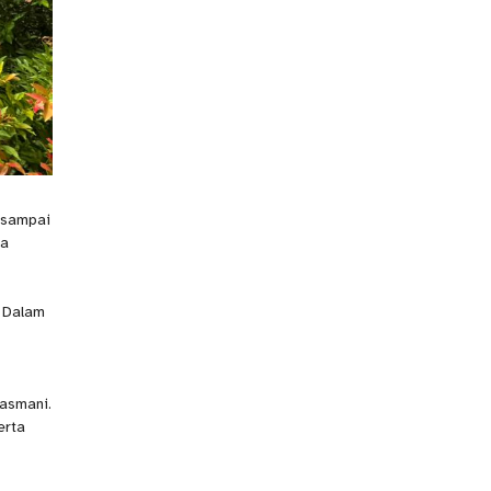
 sampai
ua
. Dalam
Jasmani.
erta