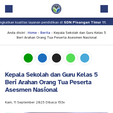
kualitas layanan pendidikan di
SDN Pisangan Timur 11
.
Kami t
Beranda
Profil
Anda disini :
Home
-
Berita
- Kepala Sekolah dan Guru Kelas 5
Beri Arahan Orang Tua Peserta Asesmen Nasional
Kalender Akademik
Layanan
Aplikasi
Download
Kepala Sekolah dan Guru Kelas 5
Pindah Sekolah
Beri Arahan Orang Tua Peserta
Asesmen Nasional
UKS
Lapor
Kam, 11 September 2025
Dibaca 153x