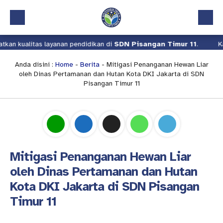
layanan pendidikan di
SDN Pisangan Timur 11
.
Kami terus beru
Beranda
Profil
Anda disini :
Home
-
Berita
- Mitigasi Penanganan Hewan Liar
oleh Dinas Pertamanan dan Hutan Kota DKI Jakarta di SDN
Kalender Akademik
Pisangan Timur 11
Layanan
Aplikasi
Download
Mitigasi Penanganan Hewan Liar
Pindah Sekolah
oleh Dinas Pertamanan dan Hutan
UKS
Kota DKI Jakarta di SDN Pisangan
Lapor
Timur 11