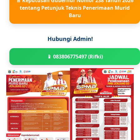
📄 Keputusan Gubernur Nomor 238 Tahun 2026
tentang Petunjuk Teknis Penerimaan Murid
Baru
Hubungi Admin!
📱 083806775497 (Rifki)