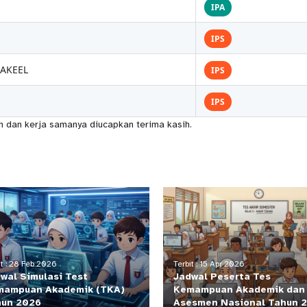
IPA
IPS
AKEEL
IPS
IPS
an dan kerja samanya diucapkan terima kasih.
it : 28 Feb 2026
Terbit : 15 Apr 2026
wal Simulasi Test
Jadwal Peserta Tes
mampuan Akademik (TKA)
Kemampuan Akademik dan
hun 2026
Asesmen Nasional Tahun 