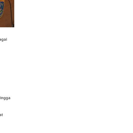
agai
hingga
at