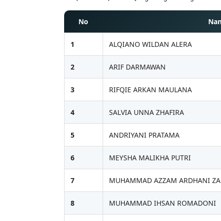
No
Nam
1
ALQIANO WILDAN ALERA
2
ARIF DARMAWAN
3
RIFQIE ARKAN MAULANA
4
SALVIA UNNA ZHAFIRA
5
ANDRIYANI PRATAMA
6
MEYSHA MALIKHA PUTRI
7
MUHAMMAD AZZAM ARDHANI Z
8
MUHAMMAD IHSAN ROMADONI