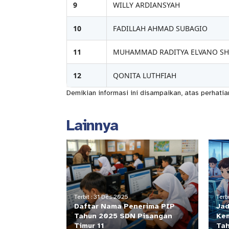
9
WILLY ARDIANSYAH
10
FADILLAH AHMAD SUBAGIO
11
MUHAMMAD RADITYA ELVANO SH
12
QONITA LUTHFIAH
Demikian informasi ini disampaikan, atas perhati
Lainnya
Terbit : 31 Des 2025
Terb
Daftar Nama Penerima PIP
Jad
Tahun 2025 SDN Pisangan
Ke
Timur 11
Ta