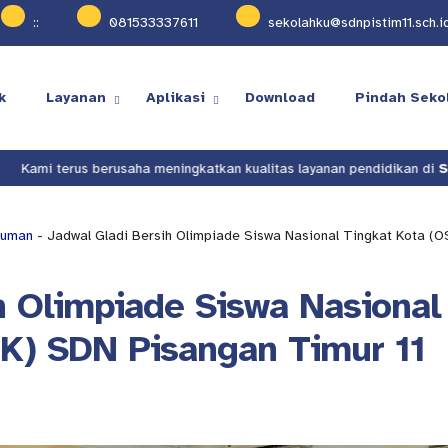
:
:
081533337611
sekolahku@sdnpistim11.sch.i
k
Layanan
Aplikasi
Download
Pindah Seko
rus berusaha meningkatkan kualitas layanan pendidikan di
SDN Pisang
uman
- Jadwal Gladi Bersih Olimpiade Siswa Nasional Tingkat Kota (
h Olimpiade Siswa Nasional
-K) SDN Pisangan Timur 11