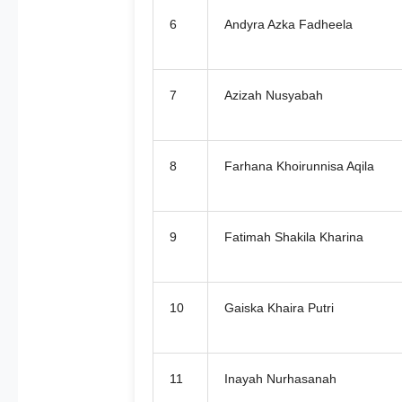
6
Andyra Azka Fadheela
7
Azizah Nusyabah
8
Farhana Khoirunnisa Aqila
9
Fatimah Shakila Kharina
10
Gaiska Khaira Putri
11
Inayah Nurhasanah