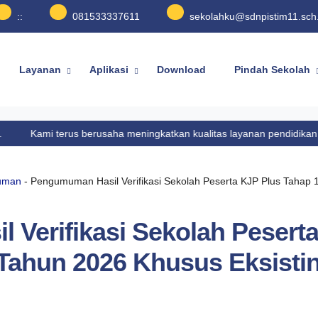
:
:
081533337611
sekolahku@sdnpistim11.sch.
Layanan
Aplikasi
Download
Pindah Sekolah
terus berusaha meningkatkan kualitas layanan pendidikan di
SDN Pisa
uman
- Pengumuman Hasil Verifikasi Sekolah Peserta KJP Plus Tahap 
Verifikasi Sekolah Pesert
Tahun 2026 Khusus Eksisti