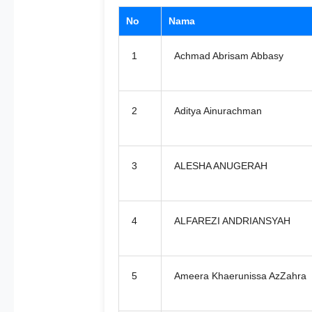
No
Nama
1
Achmad Abrisam Abbasy
2
Aditya Ainurachman
3
ALESHA ANUGERAH
4
ALFAREZI ANDRIANSYAH
5
Ameera Khaerunissa AzZahra