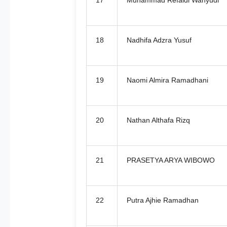
17
Muhammad Refaldi Wahyudi
18
Nadhifa Adzra Yusuf
19
Naomi Almira Ramadhani
20
Nathan Althafa Rizq
21
PRASETYA ARYA WIBOWO
22
Putra Ajhie Ramadhan