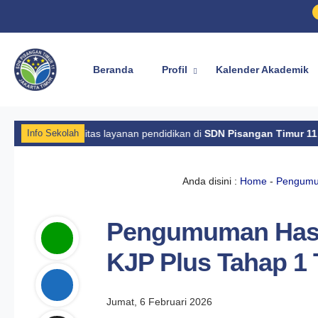
Beranda
Profil
Kalender Akademik
 kualitas layanan pendidikan di
SDN Pisangan Timur 11
.
Kami 
Info Sekolah
Anda disini :
Home
-
Pengum
Pengumuman Hasil 
KJP Plus Tahap 1 
Jumat, 6 Februari 2026