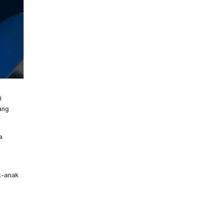
i
ang
a
k-anak