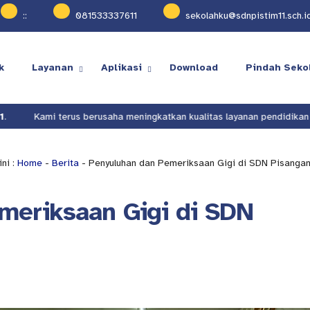
:
:
081533337611
sekolahku@sdnpistim11.sch.i
k
Layanan
Aplikasi
Download
Pindah Seko
 berusaha meningkatkan kualitas layanan pendidikan di
SDN Pisangan 
ni :
Home
-
Berita
- Penyuluhan dan Pemeriksaan Gigi di SDN Pisangan
meriksaan Gigi di SDN