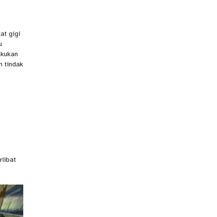
at gigi
u
akukan
n tindak
h
rlibat