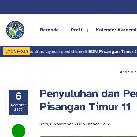
Beranda
Profil
Kalender Akademi
itas layanan pendidikan di
SDN Pisangan Timur 11
.
Kami terus
Info Sekolah
Anda disi
Penyuluhan dan Pe
6
Pisangan Timur 11
November
2025
Kam, 6 November 2025
Dibaca 126x