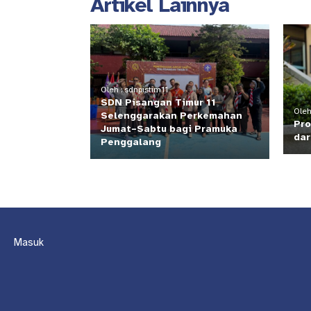
Artikel Lainnya
Oleh : sdnpistim11
SDN Pisangan Timur 11
Oleh
Selenggarakan Perkemahan
Pro
Jumat–Sabtu bagi Pramuka
dar
Penggalang
Masuk