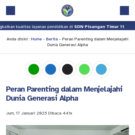
 kualitas layanan pendidikan di
SDN Pisangan Timur 11
.
Kami 
Beranda
Profil
Anda disini :
Home
-
Berita
- Peran Parenting dalam Menjelajahi
Dunia Generasi Alpha
Kalender Akademik
Layanan
Aplikasi
Download
Peran Parenting dalam Menjelajahi
Pindah Sekolah
Dunia Generasi Alpha
UKS
Jum, 17 Januari 2025
Dibaca 441x
Lapor