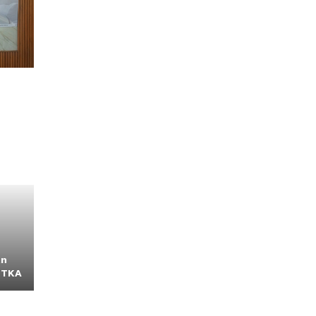
an
t TKA