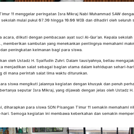
 Timur 11 menggelar peringatan Isra Mikraj Nabi Muhammad SAW denga
 sekolah mulai pukul 07.30 hingga 10.00 WIB dan dihadiri oleh seluruh 
acara, diikuti dengan pembacaan ayat suci Al-Qur’an. Kepala sekolah
.Pd., memberikan sambutan yang menekankan pentingnya memahami makn
l dan peningkatan keimanan bagi para siswa.
an oleh Ustadz H. Syaifudin Zuhri. Dalam tausiyahnya, beliau mengaja
ta menjadikan salat sebagai bagian utama dalam kehidupan sehari-hari
 di mana perintah salat lima waktu diturunkan.
ara siswa mengikuti jalannya kegiatan dengan khusyuk dan penuh perha
ertanya seputar Isra Mikraj, yang dijawab dengan jelas oleh Ustadz H.
ni, diharapkan para siswa SDN Pisangan Timur 11 semakin memahami nila
i-hari. Semoga kegiatan ini membawa keberkahan dan semakin memper