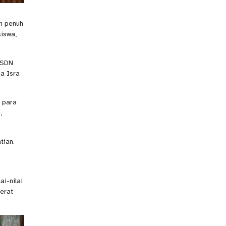
n penuh
siswa,
 SDN
a Isra
k para
,
tian.
i-nilai
erat