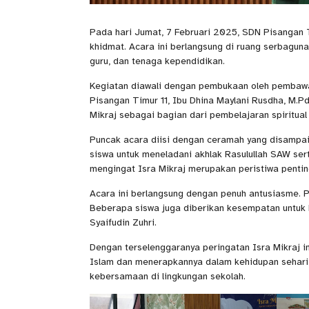
Pada hari Jumat, 7 Februari 2025, SDN Pisangan
khidmat. Acara ini berlangsung di ruang serbaguna
guru, dan tenaga kependidikan.
Kegiatan diawali dengan pembukaan oleh pembawa 
Pisangan Timur 11, Ibu Dhina Maylani Rusdha, M
Mikraj sebagai bagian dari pembelajaran spiritua
Puncak acara diisi dengan ceramah yang disampaik
siswa untuk meneladani akhlak Rasulullah SAW ser
mengingat Isra Mikraj merupakan peristiwa penting
Acara ini berlangsung dengan penuh antusiasme. P
Beberapa siswa juga diberikan kesempatan untuk b
Syaifudin Zuhri.
Dengan terselenggaranya peringatan Isra Mikraj i
Islam dan menerapkannya dalam kehidupan sehar
kebersamaan di lingkungan sekolah.