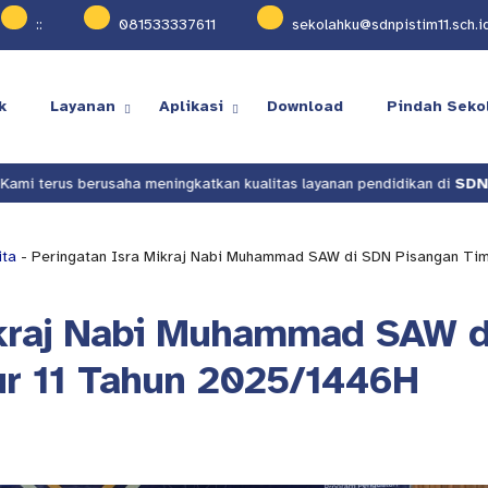
:
:
081533337611
sekolahku@sdnpistim11.sch.i
k
Layanan
Aplikasi
Download
Pindah Seko
berusaha meningkatkan kualitas layanan pendidikan di
SDN Pisangan 
ita
- Peringatan Isra Mikraj Nabi Muhammad SAW di SDN Pisangan Ti
ikraj Nabi Muhammad SAW d
r 11 Tahun 2025/1446H