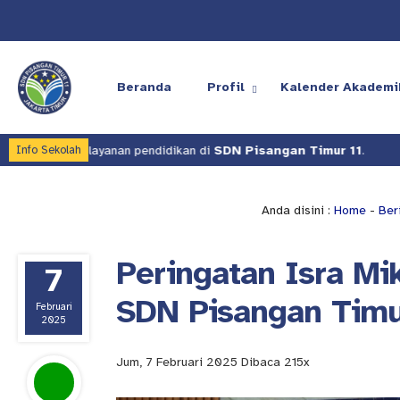
Beranda
Profil
Kalender Akademi
tas layanan pendidikan di
SDN Pisangan Timur 11
.
Kami terus 
Info Sekolah
Anda disini :
Home
-
Ber
Peringatan Isra M
7
SDN Pisangan Timu
Februari
2025
Jum, 7 Februari 2025
Dibaca 215x