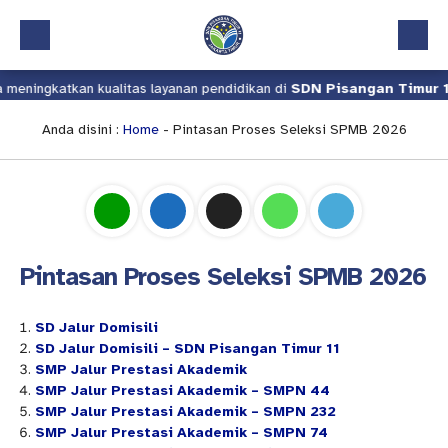
meningkatkan kualitas layanan pendidikan di
SDN Pisangan Timur 1
Beranda
Profil
Anda disini :
Home
-
Pintasan Proses Seleksi SPMB 2026
Kalender Akademik
Layanan
Aplikasi
Pintasan Proses Seleksi SPMB 2026
Download
Pindah Sekolah
SD Jalur Domisili
SD Jalur Domisili – SDN Pisangan Timur 11
UKS
SMP Jalur Prestasi Akademik
SMP Jalur Prestasi Akademik – SMPN 44
Lapor
SMP Jalur Prestasi Akademik – SMPN 232
SMP Jalur Prestasi Akademik – SMPN 74