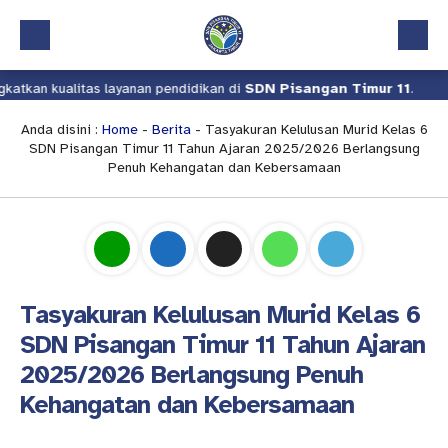
itas layanan pendidikan di
SDN Pisangan Timur 11
.
Kami terus
Beranda
Profil
Anda disini :
Home
-
Berita
- Tasyakuran Kelulusan Murid Kelas 6
SDN Pisangan Timur 11 Tahun Ajaran 2025/2026 Berlangsung
Kalender Akademik
Penuh Kehangatan dan Kebersamaan
Layanan
Aplikasi
Download
Tasyakuran Kelulusan Murid Kelas 6
Pindah Sekolah
SDN Pisangan Timur 11 Tahun Ajaran
UKS
2025/2026 Berlangsung Penuh
Lapor
Kehangatan dan Kebersamaan