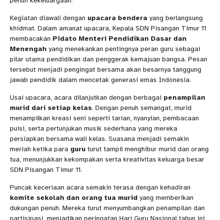
penuh kekeluargaan.
Kegiatan diawali dengan
upacara bendera
yang berlangsung
khidmat. Dalam amanat upacara, Kepala SDN Pisangan Timur 11
membacakan
Pidato Menteri Pendidikan Dasar dan
Menengah
yang menekankan pentingnya peran guru sebagai
pilar utama pendidikan dan penggerak kemajuan bangsa. Pesan
tersebut menjadi pengingat bersama akan besarnya tanggung
jawab pendidik dalam mencetak generasi emas Indonesia.
Usai upacara, acara dilanjutkan dengan berbagai
penampilan
murid dari setiap kelas
. Dengan penuh semangat, murid
menampilkan kreasi seni seperti tarian, nyanyian, pembacaan
puisi, serta pertunjukan musik sederhana yang mereka
persiapkan bersama wali kelas. Suasana menjadi semakin
meriah ketika para
guru
turut tampil menghibur murid dan orang
tua, menunjukkan kekompakan serta kreativitas keluarga besar
SDN Pisangan Timur 11.
Puncak keceriaan acara semakin terasa dengan kehadiran
komite sekolah dan orang tua murid
yang memberikan
dukungan penuh. Mereka turut menyumbangkan penampilan dan
partisipasi, menjadikan peringatan Hari Guru Nasional tahun ini