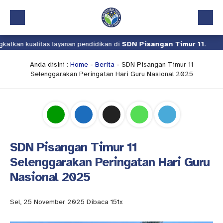
litas layanan pendidikan di
SDN Pisangan Timur 11
.
Kami teru
Beranda
Profil
Anda disini :
Home
-
Berita
- SDN Pisangan Timur 11
Selenggarakan Peringatan Hari Guru Nasional 2025
Kalender Akademik
Layanan
Aplikasi
Download
SDN Pisangan Timur 11
Pindah Sekolah
Selenggarakan Peringatan Hari Guru
Nasional 2025
UKS
Lapor
Sel, 25 November 2025
Dibaca 151x