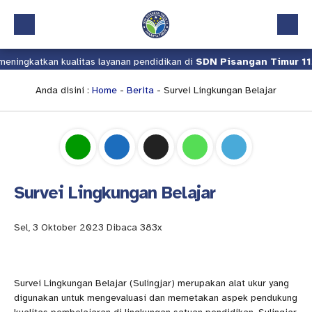
ngkatkan kualitas layanan pendidikan di
SDN Pisangan Timur 11
.
Beranda
Profil
Anda disini :
Home
-
Berita
- Survei Lingkungan Belajar
Kalender Akademik
Layanan
Aplikasi
Survei Lingkungan Belajar
Download
Pindah Sekolah
Sel, 3 Oktober 2023
Dibaca 383x
UKS
Lapor
Survei Lingkungan Belajar (Sulingjar) merupakan alat ukur yang
digunakan untuk mengevaluasi dan memetakan aspek pendukung