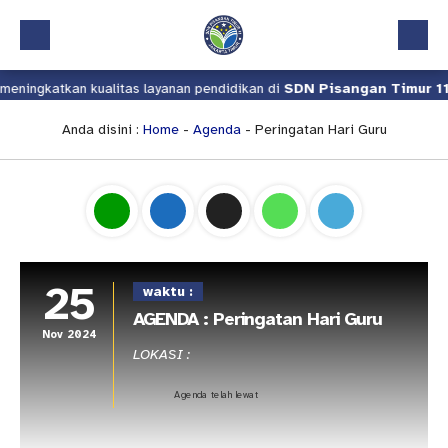
eningkatkan kualitas layanan pendidikan di
SDN Pisangan Timur 11
.
Beranda
Profil
Anda disini :
Home
-
Agenda
- Peringatan Hari Guru
Kalender Akademik
Layanan
Aplikasi
Download
25
waktu :
Pindah Sekolah
AGENDA : Peringatan Hari Guru
Nov 2024
UKS
LOKASI :
Lapor
Agenda telah lewat