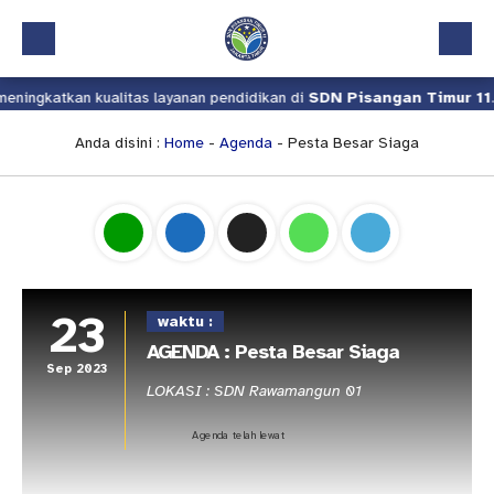
ningkatkan kualitas layanan pendidikan di
SDN Pisangan Timur 11
.
Beranda
Profil
Anda disini :
Home
-
Agenda
- Pesta Besar Siaga
Kalender Akademik
Layanan
Aplikasi
Download
23
waktu :
Pindah Sekolah
AGENDA : Pesta Besar Siaga
Sep 2023
UKS
LOKASI : SDN Rawamangun 01
Lapor
Agenda telah lewat