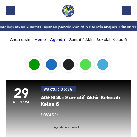
ningkatkan kualitas layanan pendidikan di
SDN Pisangan Timur 11
.
Beranda
Profil
Anda disini :
Home
-
Agenda
- Sumatif Akhir Sekolah Kelas 6
Kalender Akademik
Layanan
Aplikasi
Download
29
waktu : 06:30
Pindah Sekolah
AGENDA : Sumatif Akhir Sekolah
Apr 2024
Kelas 6
UKS
LOKASI :
Lapor
Agenda telah lewat