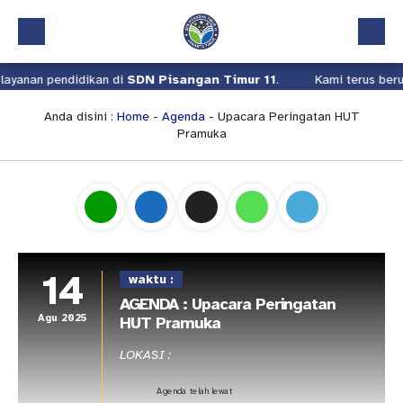
ayanan pendidikan di
SDN Pisangan Timur 11
.
Kami terus berus
Beranda
Profil
Anda disini :
Home
-
Agenda
- Upacara Peringatan HUT
Pramuka
Kalender Akademik
Layanan
Aplikasi
Download
14
waktu :
Pindah Sekolah
AGENDA : Upacara Peringatan
UKS
Agu 2025
HUT Pramuka
Lapor
LOKASI :
Agenda telah lewat