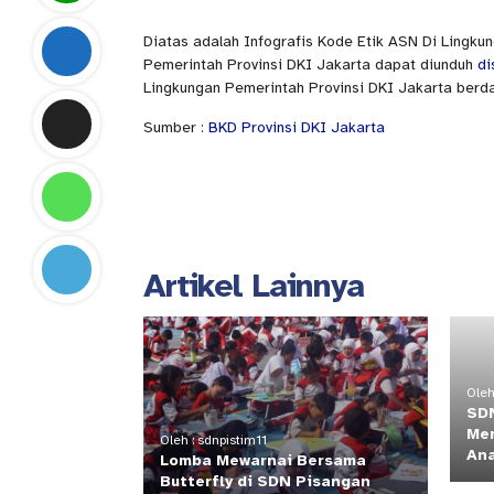
Diatas adalah Infografis Kode Etik ASN Di Lingku
Pemerintah Provinsi DKI Jakarta dapat diunduh
di
Lingkungan Pemerintah Provinsi DKI Jakarta berd
Sumber :
BKD Provinsi DKI Jakarta
Artikel Lainnya
Oleh
SDN
Men
Oleh : sdnpistim11
Ana
Lomba Mewarnai Bersama
Butterfly di SDN Pisangan