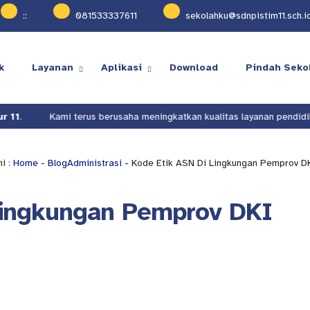
:
:
081533337611
sekolahku@sdnpistim11.sch.i
k
Layanan
Aplikasi
Download
Pindah Seko
1
.
Kami terus berusaha meningkatkan kualitas layanan pendidikan
i :
Home
-
Blog
Administrasi
- Kode Etik ASN Di Lingkungan Pemprov D
Lingkungan Pemprov DKI