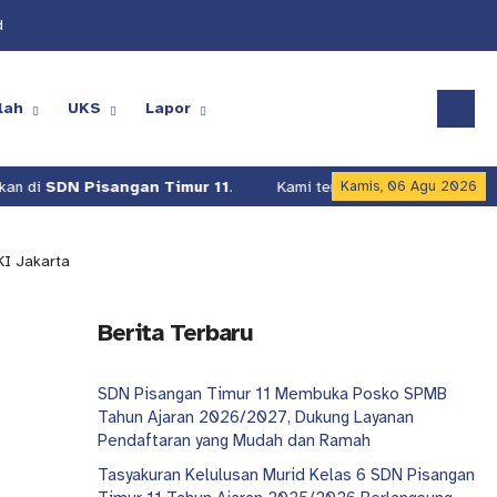
d
lah
UKS
Lapor
 di
SDN Pisangan Timur 11
.
Kami terus berusaha meningkatkan 
Kamis, 06 Agu 2026
KI Jakarta
Berita Terbaru
SDN Pisangan Timur 11 Membuka Posko SPMB
Tahun Ajaran 2026/2027, Dukung Layanan
Pendaftaran yang Mudah dan Ramah
Tasyakuran Kelulusan Murid Kelas 6 SDN Pisangan