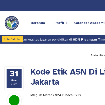
Beranda
Profil
Kalender Akademi
 meningkatkan kualitas layanan pendidikan di
SDN Pisangan Timur 1
Info Sekolah
Anda disin
Kode Etik ASN Di 
31
Jakarta
Maret
2024
Ming, 31 Maret 2024
Dibaca 392x