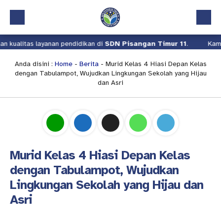
nan pendidikan di
SDN Pisangan Timur 11
.
Kami terus berusaha 
Beranda
Profil
Anda disini :
Home
-
Berita
- Murid Kelas 4 Hiasi Depan Kelas
dengan Tabulampot, Wujudkan Lingkungan Sekolah yang Hijau
Kalender Akademik
dan Asri
Layanan
Aplikasi
Download
Murid Kelas 4 Hiasi Depan Kelas
Pindah Sekolah
dengan Tabulampot, Wujudkan
UKS
Lingkungan Sekolah yang Hijau dan
Lapor
Asri