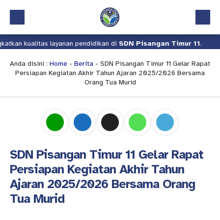
alitas layanan pendidikan di
SDN Pisangan Timur 11
.
Kami ter
Beranda
Profil
Anda disini :
Home
-
Berita
- SDN Pisangan Timur 11 Gelar Rapat
Persiapan Kegiatan Akhir Tahun Ajaran 2025/2026 Bersama
Kalender Akademik
Orang Tua Murid
Layanan
Aplikasi
Download
SDN Pisangan Timur 11 Gelar Rapat
Pindah Sekolah
Persiapan Kegiatan Akhir Tahun
UKS
Ajaran 2025/2026 Bersama Orang
Lapor
Tua Murid