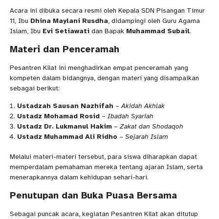
Acara ini dibuka secara resmi oleh Kepala SDN Pisangan Timur
11, Ibu
Dhina Maylani Rusdha
, didampingi oleh Guru Agama
Islam, Ibu
Evi Setiawati
dan Bapak
Muhammad Subail
.
Materi dan Penceramah
Pesantren Kilat ini menghadirkan empat penceramah yang
kompeten dalam bidangnya, dengan materi yang disampaikan
sebagai berikut:
Ustadzah Sausan Nazhifah
–
Akidah Akhlak
Ustadz Mohamad Rosid
–
Ibadah Syariah
Ustadz Dr. Lukmanul Hakim
–
Zakat dan Shodaqoh
Ustadz Muhammad Ali Ridho
–
Sejarah Islam
Melalui materi-materi tersebut, para siswa diharapkan dapat
memperdalam pemahaman mereka tentang ajaran Islam, serta
menerapkannya dalam kehidupan sehari-hari.
Penutupan dan Buka Puasa Bersama
Sebagai puncak acara, kegiatan Pesantren Kilat akan ditutup