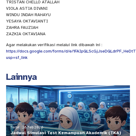
TRISTAN CHELLO ATALLAH
VIOLA ASTIA DIVANI
WINDU INDAH RAHAYU
YESAYA OKTAVIANTI
ZAHRA FAUZIAH
ZAZKIA OKTAVIANA
Agar melakukan verifikasi melalui link dibawah ini :
https://docs.google.com/forms/d/e/1FAIpQLScGjJseDQLdrPF_HeD
usp=sf_link
Lainnya
Terbit : 28 Feb 2026
Jadwal Simulasi Test Kemampuan Akademik (TKA)