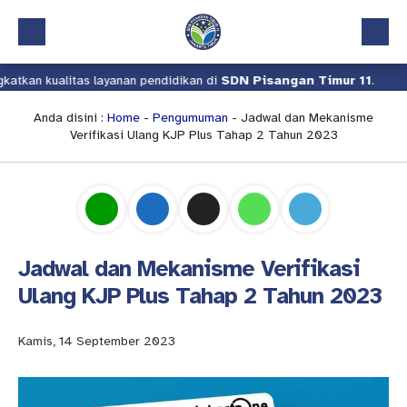
n kualitas layanan pendidikan di
SDN Pisangan Timur 11
.
Kami 
Beranda
Profil
Anda disini :
Home
-
Pengumuman
- Jadwal dan Mekanisme
Verifikasi Ulang KJP Plus Tahap 2 Tahun 2023
Kalender Akademik
Layanan
Aplikasi
Download
Jadwal dan Mekanisme Verifikasi
Pindah Sekolah
Ulang KJP Plus Tahap 2 Tahun 2023
UKS
Kamis, 14 September 2023
Lapor