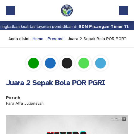
atkan kualitas layanan pendidikan di
SDN Pisangan Timur 11
.
Beranda
Profil
Anda disini :
Home
-
Prestasi
- Juara 2 Sepak Bola POR PGRI
Kalender Akademik
Layanan
Aplikasi
Juara 2 Sepak Bola POR PGRI
Download
Pindah Sekolah
Peraih
Fara Alfa Juliansyah
UKS
Lapor