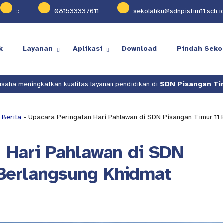
:
:
081533337611
sekolahku@sdnpistim11.sch.i
k
Layanan
Aplikasi
Download
Pindah Seko
litas layanan pendidikan di
SDN Pisangan Timur 11
.
Kami teru
-
Berita
- Upacara Peringatan Hari Pahlawan di SDN Pisangan Timur 11 
 Hari Pahlawan di SDN
 Berlangsung Khidmat