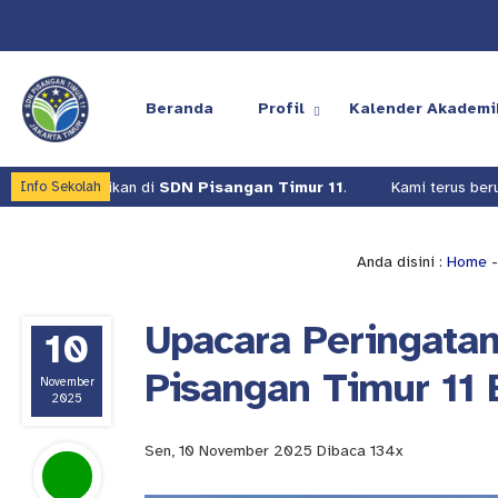
Beranda
Profil
Kalender Akademi
SDN Pisangan Timur 11
.
Kami terus berusaha meningkatkan kua
Info Sekolah
Anda disini :
Home
Upacara Peringatan
10
Pisangan Timur 11
November
2025
Sen, 10 November 2025
Dibaca 134x