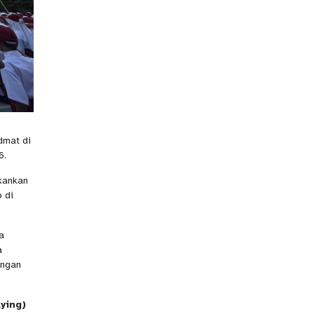
dmat di
6.
kankan
 di
a
a
engan
ying)