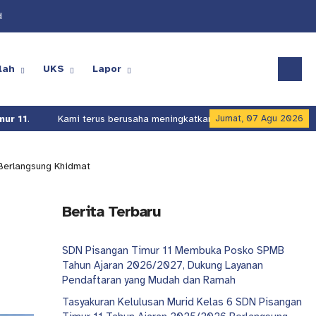
d
lah
UKS
Lapor
s berusaha meningkatkan kualitas layanan pendidikan di
SDN Pisangan
Jumat, 07 Agu 2026
Berlangsung Khidmat
Berita Terbaru
SDN Pisangan Timur 11 Membuka Posko SPMB
Tahun Ajaran 2026/2027, Dukung Layanan
Pendaftaran yang Mudah dan Ramah
Tasyakuran Kelulusan Murid Kelas 6 SDN Pisangan