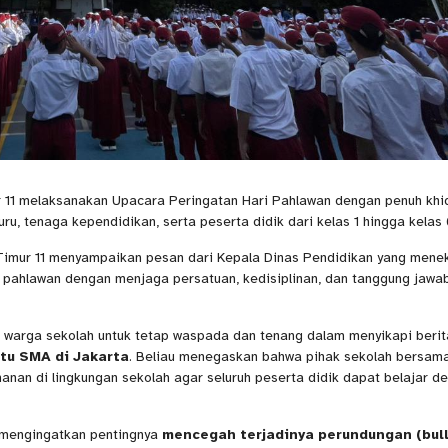
11 melaksanakan Upacara Peringatan Hari Pahlawan dengan penuh khi
uru, tenaga kependidikan, serta peserta didik dari kelas 1 hingga kelas 
imur 11 menyampaikan pesan dari Kepala Dinas Pendidikan yang mene
pahlawan dengan menjaga persatuan, kedisiplinan, dan tanggung jawab
h warga sekolah untuk tetap waspada dan tenang dalam menyikapi berit
atu SMA di Jakarta
. Beliau menegaskan bahwa pihak sekolah bersam
anan di lingkungan sekolah agar seluruh peserta didik dapat belajar d
 mengingatkan pentingnya
mencegah terjadinya perundungan (bull